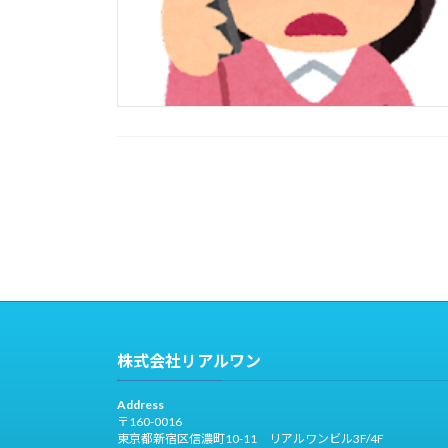
投
稿
の
ペ
ー
株式会社リアルワン
ジ
Address
送
〒160-0016
東京都新宿区信濃町10-11 リアルワンビル3F/4F