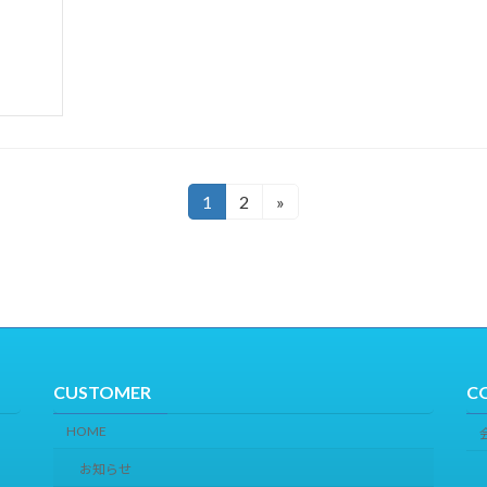
1
2
»
固
固
定
定
ペ
ペ
ー
ー
ジ
ジ
CUSTOMER
C
HOME
お知らせ