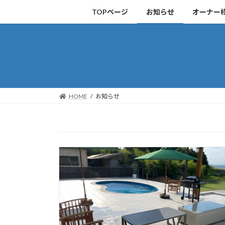
コ
ナ
TOPページ
お知らせ
オーナー
ン
ビ
テ
ゲ
ン
ー
ツ
シ
へ
ョ
ス
ン
キ
に
HOME
お知らせ
ッ
移
プ
動